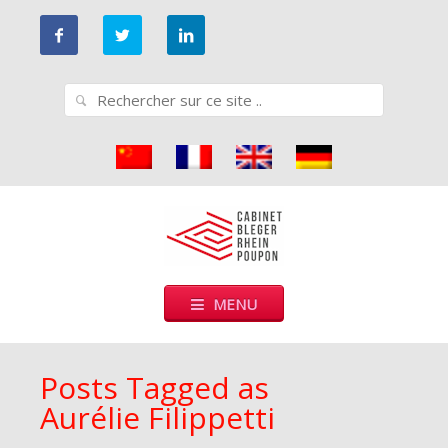
Go
to
main
Search
navigation
for:
Cabinet Bleger-Rhein-Poupon
Cabinet de conseils en propriété industrielle
Skip
MENU
to
content
Posts Tagged as
Aurélie Filippetti